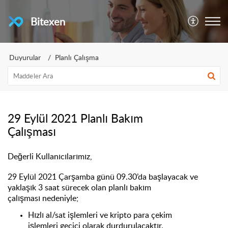
Bitexen
Duyurular
Planlı Çalışma
29 Eylül 2021 Planlı Bakım
Çalışması
Değerli Kullanıcılarımız,
29
Eylül
2021
Çarşamba
günü 0
9
.
3
0’
da
başlayacak ve
yaklaşık
3
saat
sürecek olan planlı bakım
çalışması
nedeniyle
;
Hızlı al
/sat
işlemleri
ve k
ripto para çekim
işlemleri
geçici olarak
durdurulacaktır
.