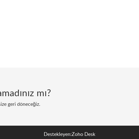
lamadınız mı?
size geri döneceğiz.
Destekleyen:
Zoho Desk