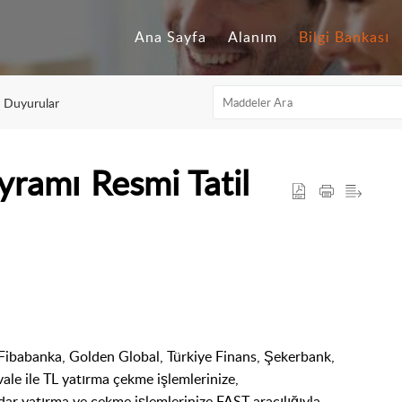
Ana Sayfa
Alanım
Bilgi Bankası
n Duyurular
yramı Resmi Tatil
 Fibabanka, Golden Global, Türkiye Finans, Şekerbank,
ale ile TL yatırma çekme işlemlerinize,
ar yatırma ve çekme işlemlerinize FAST aracılığıyla