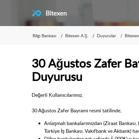
Bitexen
Bilgi Bankası
Bitexen A.Ş.
Duyurular
Bitexe
30 Ağustos Zafer Ba
Duyurusu
Değerli Kullanıcılarımız,
30 Ağustos Zafer Bayramı resmi tatilinde,
Anlaşmalı bankalarımızdan (Ziraat Bankası,
Türkiye İş Bankası, Vakıfbank ve Akbank) hav
Diğer bankalardan tek seferde 5.000₺’ye kad