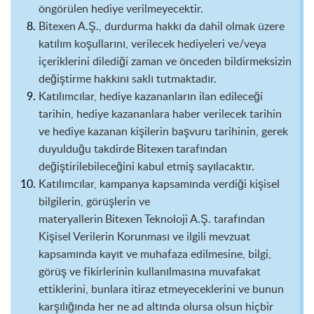
öngörülen
hediye
verilmeyecektir.
Bitexen
A.Ş., durdurma hakkı da dahil olmak üzere
katılım koşullarını, verilecek
hediyeleri
ve/veya
içeriklerini dilediği zaman ve önceden bildirmeksizin
değiştirme hakkını saklı tutmaktadır.
Katılımcılar,
hediye
kazananların ilan edileceği
tarihin,
hediye
kazananlara haber verilecek tarihin
ve
hediye
kazanan kişilerin başvuru tarihinin, gerek
duyulduğu
t
akdirde
Bitexen
tarafından
değiştirilebileceğini kabul etmiş sayılacaktır.
Katılımcılar, kampanya kapsamında verdiği kişisel
bilgilerin, görüşlerin ve
materyallerin
Bitexen
Teknoloji A.Ş. tarafından
Kişisel Verilerin Korunması ve ilgili mevzuat
kapsamında kayıt ve muhafaza edilmesine, bilgi,
görüş ve fikirlerinin kullanılmasına muvafakat
ettiklerini, bunlara itiraz etmeyeceklerini ve bunun
karşılığında her ne ad altında olursa olsun hiçbir