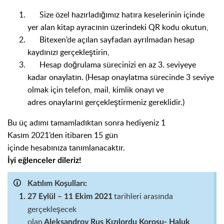
Size özel hazırladığımız hatıra keselerinin içinde
yer alan kitap ayracının üzerindeki QR kodu okutun,
Bitexen’de
açılan sayfadan ayrılmadan hesap
kaydınızı gerçekleştirin,
H
esap
doğrulama sürec
i
niz
i en az 3. seviyeye
kadar
onaylatın.
(Hesap onaylatma sürecinde
3 seviye
olmak için
telefon, mail, kimlik onayı ve
adres
onaylarını gerçekleştirmeniz gereklidir.)
Bu üç adımı tamamladıktan sonra hediyeniz
1
Kasım
2021’den
itibaren 15 gün
içinde
hesabınıza
tanımlanacaktır.
İyi eğlenceler dileriz!
Katılım
Koşulları:
tarih
leri arasında
27 Eylül – 1
1
Ekim 2021
gerçekleşecek
olan
Aleksandrov
Rus
Kızılordu
Korosu
-
Haluk