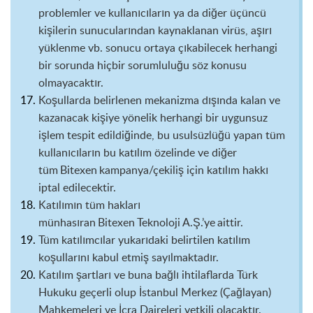
problemler ve kullanıcıların ya da diğer üçüncü
kişilerin sunucularından kaynaklanan virüs, aşırı
yüklenme vb. sonucu ortaya çıkabilecek herhangi
bir sorunda hiçbir sorumluluğu söz konusu
olmayacaktır.
Koşullarda
belirlenen mekanizma dışında kalan ve
kazanacak kişi
ye
yönelik herhangi bir uygunsuz
işlem tespit edildiğinde, bu usulsüzlüğü yapan tüm
kullanıcıların bu
katılım
özelinde ve diğer
tüm
Bitexen
kampanya/çekiliş için katılım hakkı
iptal edilecektir.
Katılımın
tüm hakları
münhasıran
Bitexen
Teknoloji
A.Ş.’ye
aittir.
T
üm katılımcılar yukarıdaki belirtilen katılım
koşullarını kabul etmiş sayılmaktadır.
Katılım
şartları ve buna bağlı ihtilaflarda Türk
Hukuku geçerli olup İstanbul Merkez (Çağlayan)
Mahkemeleri ve İcra Daireleri yetkili olacaktır.