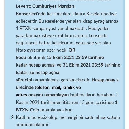
Levent
:
Cumhuriyet Marşları
katılımcılara
Hatıra Keseleri
hediye
Konserleri’n
de
edilecektir
.
Bu keselerde yer alan kitap ayraçlarında
1 BTXN kampanyası yer almaktadır.
Hediyeden
yararlanmak isteyen katılımcılarımız konserde
dağıtılacak hatıra keselerinin içerisinde yer alan
kitap ayracının üzerindeki
QR
okut
arak
kodu
15
Ekim
2021
23:59
tarihine
kadar
hesap açması ve 31 Ekim 2021 23:59 tarihine
kadar ise hesap açma
tamamlaması
gerekmektedir.
Hesap
o
nay
s
sürecini
ürecin
de
telefon, mail, kimlik ve
tamamlayan
katılımcıların hesabına
1
adres
onayını
Kasım
2021
tarihinden itibaren 15 gün içerisinde
1
tanımlanacaktır.
BTXN
Coin
K
atılım ücretsiz olup, herhangi bir satın alma koşulu
aranmamaktadır.