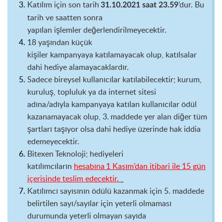
Katılım
için son tarih
’dur. Bu
31
.
10
.2021 saat 23.59
tarih ve saatten sonra
yapılan
işlemler
değerlendirilmeyecektir.
18 yaşından küçük
kişiler
kampanyaya
katılamayacak olup, katılsalar
dahi
hediye
al
amayacaklardır.
S
adece bireysel kullanıcılar katılabilecektir; kurum,
kuruluş, topluluk ya da internet sitesi
adına/adıyla
kampanyaya
katılan kullanıcılar ödül
kazanamayacak olup, 3. maddede yer alan diğer tüm
şartları taşıyor olsa
dahi
hediye
üzerinde hak iddia
edemeyecektir.
Bitexen
Teknoloji;
hediyeleri
katılımcıların
hesabına
1 Kasım’dan itibari ile 15
gün
içerisinde teslim edecektir.
Katılımcı sayısının ödülü kazanmak için 5. maddede
belirtilen sayı/sayılar için yeterli olmaması
durumunda yeterli olmayan sayıda