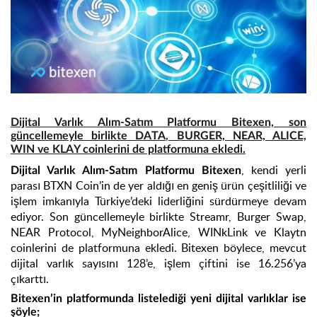
Dijital Varlık Alım-Satım Platformu Bitexen, son
güncellemeyle birlikte DATA, BURGER, NEAR, ALICE,
WIN ve KLAY coinlerini de platformuna ekledi.
, kendi yerli
Dijital Varlık Alım-Satım Platformu Bitexen
parası BTXN Coin’in de yer aldığı en geniş ürün çeşitliliği ve
işlem imkanıyla Türkiye’deki liderliğini sürdürmeye devam
ediyor. Son güncellemeyle birlikte Streamr, Burger Swap,
NEAR Protocol, MyNeighborAlice, WINkLink ve Klaytn
coinlerini de platformuna ekledi. Bitexen böylece, mevcut
dijital varlık sayısını 128’e, işlem çiftini ise 16.256’ya
çıkarttı.
Bitexen’in platformunda listelediği yeni dijital varlıklar ise
şöyle;