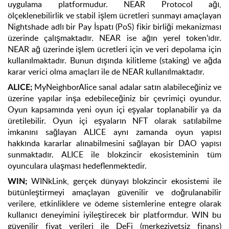
uygulama platformudur. NEAR Protocol ağı,
ölçeklenebilirlik ve stabil işlem ücretleri sunmayı amaçlayan
Nightshade adlı bir Pay İspatı (PoS) fikir birliği mekanizması
üzerinde çalışmaktadır. NEAR ise ağın yerel token’ıdır.
NEAR ağ üzerinde işlem ücretleri için ve veri depolama için
kullanılmaktadır. Bunun dışında kilitleme (staking) ve ağda
karar verici olma amaçları ile de NEAR kullanılmaktadır.
MyNeighborAlice sanal adalar satın alabileceğiniz ve
ALICE;
üzerine yapılar inşa edebileceğiniz bir çevrimiçi oyundur.
Oyun kapsamında yeni oyun içi eşyalar toplanabilir ya da
üretilebilir. Oyun içi eşyaların NFT olarak satılabilme
imkanını sağlayan ALICE aynı zamanda oyun yapısı
hakkında kararlar alınabilmesini sağlayan bir DAO yapısı
sunmaktadır. ALICE ile blokzincir ekosisteminin tüm
oyunculara ulaşması hedeflenmektedir.
WINkLink, gerçek dünyayı blokzincir ekosistemi ile
WIN;
bütünleştirmeyi amaçlayan güvenilir ve doğrulanabilir
verilere, etkinliklere ve ödeme sistemlerine entegre olarak
kullanıcı deneyimini iyileştirecek bir platformdur. WIN bu
güvenilir fiyat verileri ile DeFi (merkeziyetsiz finans)