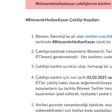
#bitexenlehediyekazan çekilişlerine katılımı
#BitexenleHediyeKazan Çekilişi Koşulları:
Bitexen Teknoloji’ye ait olan
twitter.com/b
tarihinde
isimli bi
#BitexenleHediyeKazan
Çekilişe katılmak isteyenlerin Bitexen’in Tw
RT’lemesi gerekmektedir. Her katılımcı sadece
Çekilişe katılım ücretsiz olup, herhangi bi
Çekilişe katılım için son tarih
02.02.2021 sa
RT’ler çekiliş hakkı olarak değerlendirilmeye
kazananların bu tarihte Bitexen Twitter hesab
kazanımları iptal edilerek, hediyeleri yedek ta
Verilen görevler tamamlandığı takdirde, ka
yükleyebilmeleri için hediye kodu paylaşılac