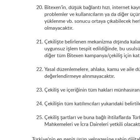
Bitexen’in, düşük bağlantı hızı, internet kay
problemler ve kullanıcıların ya da diğer üçü
yüklenme vb. sonucu ortaya çıkabilecek her
olmayacaktır.
Çekilişte belirlenen mekanizma dışında kala
uygunsuz işlem tespit edildiğinde, bu usulsü
diğer tüm Bitexen kampanya/çekiliş için katıl
Yasal düzenlemelere, ahlaka, kamu ve aile düz
değerlendirmeye alınmayacaktır.
Çekiliş ve içeriğinin tüm hakları münhasıran 
Çekilişin tüm katılımcıları yukarıdaki belirti
Çekiliş şartları ve buna bağlı ihtilaflarda 
Mahkemeleri ve İcra Daireleri yetkili olacaktı
Türkiye’nin en geniş ürün yelpazesine sahip dijit