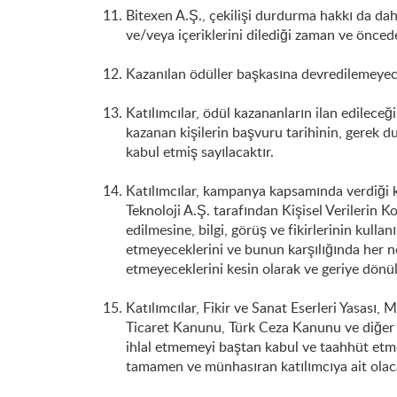
Bitexen A.Ş., çekilişi durdurma hakkı da dahi
ve/veya içeriklerini dilediği zaman ve önced
Kazanılan ödüller başkasına devredilemeyeceğ
Katılımcılar, ödül kazananların ilan edileceğ
kazanan kişilerin başvuru tarihinin, gerek d
kabul etmiş sayılacaktır.
Katılımcılar, kampanya kapsamında verdiği ki
Teknoloji A.Ş. tarafından Kişisel Verilerin 
edilmesine, bilgi, görüş ve fikirlerinin kulla
etmeyeceklerini ve bunun karşılığında her ne
etmeyeceklerini kesin olarak ve geriye dön
Katılımcılar, Fikir ve Sanat Eserleri Yasa
Ticaret Kanunu, Türk Ceza Kanunu ve diğer i
ihlal etmemeyi baştan kabul ve taahhüt etm
tamamen ve münhasıran katılımcıya ait olac