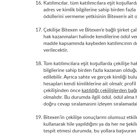
Katılımcılar, tüm katılımcılara eşit koşulla
adres ve kimlik bilgilerine sahip birden faz
ödüllerini vermeme yetkisinin Bitexen’e ait
Çekilişe Bitexen ve Bitexen’e bağlı şirket ç
hak kazanmaları halinde kendilerine ödül ver
madde kapsamında kaybeden katılımcının doğ
verilecektir.
Tüm katılımcılara eşit koşullarda çekilişe h
bilgilerine sahip birden fazla kazanan olduğ
edilebilir. Ayrıca sahte ve gerçek kimliği bu
hesapları kendi kimliklerine ait olmalı; profil
çekilişinden önce
katıldığı çekilişlerden bağ
olmalıdır. Bu durumda ilgili ödül, ödül alm
doğru cevap sıralamasını izleyen sıralamadaki
Bitexen’in çekilişe sonuçlarını olumsuz etkile
kullanarak hile yapıldığını ya da her ne şek
tespit etmesi durumda, bu yollara başvuran kiş