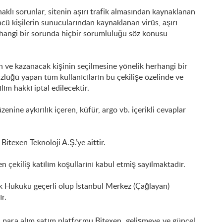
naklı sorunlar, sitenin aşırı trafik almasından kaynaklanan
ncü kişilerin sunucularından kaynaklanan virüs, aşırı
hangi bir sorunda hiçbir sorumluluğu söz konusu
n ve kazanacak kişinin seçilmesine yönelik herhangi bir
zlüğü yapan tüm kullanıcıların bu çekilişe özelinde ve
ım hakkı iptal edilecektir.
enine aykırılık içeren, küfür, argo vb. içerikli cevaplar
Bitexen Teknoloji A.Ş.’ye aittir.
len çekiliş katılım koşullarını kabul etmiş sayılmaktadır.
Türk Hukuku geçerli olup İstanbul Merkez (Çağlayan)
r.
al para alım satım platformu Bitexen, gelişmeye ve güncel