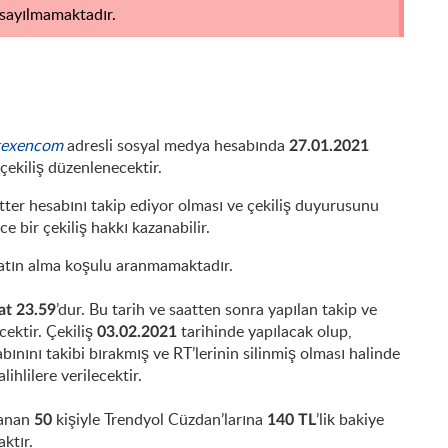
 sayılmamaktadır.
itexencom
adresli
sosyal medya hesabında
27.01.2021
r çekiliş düzenlenecektir.
itter hesabını takip ediyor olması ve çekiliş duyurusunu
 bir çekiliş hakkı kazanabilir.
r satın alma koşulu aranmamaktadır.
’dur. Bu tarih ve saatten sonra yapılan takip ve
at 23.59
cektir. Çekiliş
tarihinde yapılacak olup,
03.02.2021
ınını takibi bırakmış ve RT’lerinin silinmiş olması halinde
lihlilere verilecektir.
zanan
kişiyle Trendyol Cüzdan’larına
’lik bakiye
50
140 TL
aktır.