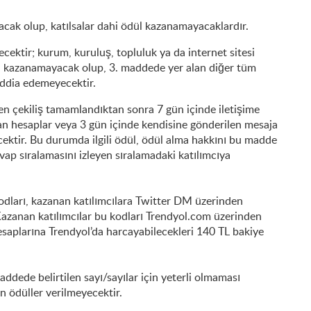
yacak olup, katılsalar dahi ödül kazanamayacaklardır.
lecektir; kurum, kuruluş, topluluk ya da internet sitesi
ödül kazanamayacak olup, 3. maddede yer alan diğer tüm
 iddia edemeyecektir.
en çekiliş tamamlandıktan sonra 7 gün içinde iletişime
an hesaplar veya 3 gün içinde kendisine gönderilen mesaja
cektir. Bu durumda ilgili ödül, ödül alma hakkını bu madde
p sıralamasını izleyen sıralamadaki katılımcıya
 kodları, kazanan katılımcılara Twitter DM üzerinden
Kazanan katılımcılar bu kodları Trendyol.com üzerinden
esaplarına Trendyol’da harcayabilecekleri 140 TL bakiye
ddede belirtilen sayı/sayılar için yeterli olmaması
 ödüller verilmeyecektir.