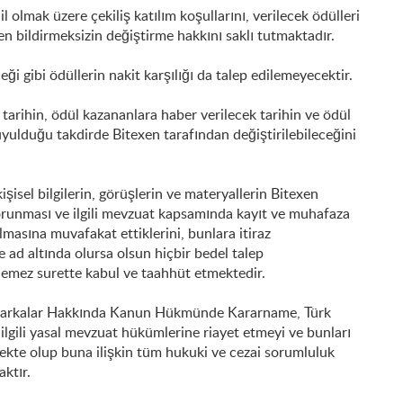
l olmak üzere çekiliş katılım koşullarını, verilecek ödülleri
en bildirmeksizin değiştirme hakkını saklı tutmaktadır.
i gibi ödüllerin nakit karşılığı da talep edilemeyecektir.
i tarihin, ödül kazananlara haber verilecek tarihin ve ödül
uyulduğu takdirde Bitexen tarafından değiştirilebileceğini
şisel bilgilerin, görüşlerin ve materyallerin Bitexen
Korunması ve ilgili mevzuat kapsamında kayıt ve muhafaza
nılmasına muvafakat ettiklerini, bunlara itiraz
 ad altında olursa olsun hiçbir bedel talep
ülemez surette kabul ve taahhüt etmektedir.
sı, Markalar Hakkında Kanun Hükmünde Kararname, Türk
lgili yasal mevzuat hükümlerine riayet etmeyi ve bunları
ekte olup buna ilişkin tüm hukuki ve cezai sorumluluk
aktır.