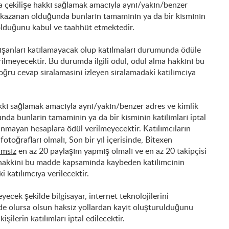
rda çekilişe hakkı sağlamak amacıyla aynı/yakın/benzer
la kazanan olduğunda bunların tamamının ya da bir kısmının
 olduğunu kabul ve taahhüt etmektedir.
alışanları katılamayacak olup katılmaları durumunda ödüle
ilmeyecektir. Bu durumda ilgili ödül, ödül alma hakkını bu
ru cevap sıralamasını izleyen sıralamadaki katılımcıya
akkı sağlamak amacıyla aynı/yakın/benzer adres ve kimlik
unda bunların tamamının ya da bir kısmının katılımları iptal
lunmayan hesaplara ödül verilmeyecektir. Katılımcıların
 fotoğrafları olmalı, Son bir yıl içerisinde, Bitexen
ımsız
en az 20 paylaşım yapmış olmalı ve en az 20 takipçisi
a hakkını bu madde kapsamında kaybeden katılımcının
 katılımcıya verilecektir.
yecek şekilde bilgisayar, internet teknolojilerini
ilde olursa olsun haksız yollardan kayıt oluşturulduğunu
ilerin katılımları iptal edilecektir.