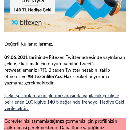
Değerli Kullanıcılarımız,
tarihinde Bitexen Twitter adresinde yayınlanan
09.06.2021
çekilişe katılmak için duyuru yapılan tweet’i
retweet’lemeniz (RT), Bitexen Twitter hesabını takip
etmeniz ve
etiketini yoruma
#BitexenlilerYazaHazır
yazmanız gerekmektedir.
Çekilişe katılan takipçilerimiz arasında yapılacak çekilişle
belirlenen 100 kişiye 140
₺
değerinde Trendyol Hediye Çeki
verilecektir.
Görevlerinizi tamamladığınızı görmemiz için profilinizin
açık olması gerekmektedir. Daha önce yaptığımız