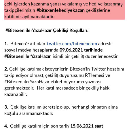
çekilişlerden kazanma şansı yakalamış ve hediye kazanmış
takipçilerimizin
çekilişlerine
#bitexenlehediyekazan
katılımı sayılmamaktadır.
#BitexenlilerYazaHazır
Çekilişi Koşulları:
Bitexen’e ait olan
twitter.com/bitexen
com
adresli
1.
sosyal medya hesaplarında
09.06.2021 tarihinde
isimli bir çekiliş düzenlenecektir.
#BitexenlilerYazaHazır
Çekilişe katılmak isteyenlerin Bitexen’in Twitter hesabını
2.
takip ediyor olması, çekiliş duyurusunu RT’lemesi ve
#BitexenlilerYazaHazır etiketini yoruma yazması
gerekmektedir. Her katılımcı sadece bir çekiliş hakkı
kazanabilir.
Çekilişe katılım ücretsiz olup, herhangi bir satın alma
3.
koşulu aranmamaktadır.
Çekilişe katılım için son tarih
4.
15.06.2021 saat