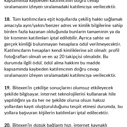
kapsamında kaybeden katılımcının doğru cevap
sıralamasını izleyen sıralamadaki katılımcıya verilecektir.
Tüm katılımcılara eşit koşullarda çekiliş hakkı sağlamak
18.
amacıyla aynı/yakın/benzer adres ve kimlik bilgilerine sahip
birden fazla kazanan olduğunda bunların tamamının ya da
bir kısmının katılımları iptal edilebilir. Ayrıca sahte ve
gerçek kimliği bulunmayan hesaplara ödül verilmeyecektir.
Katılımcıların hesapları kendi kimliklerine ait olmalı; profil
fotoğrafları olmalı ve en az 20 takipçisi olmalıdır. Bu
durumda ilgili ödül, ödül alma hakkını bu madde
kapsamında kaybeden katılımcının doğru cevap
sıralamasını izleyen sıralamadaki katılımcıya verilecektir.
Bitexen’in çekilişe sonuçlarını olumsuz etkileyecek
19.
şekilde bilgisayar, internet teknolojilerini kullanarak hile
yapıldığını ya da her ne şekilde olursa olsun haksız
yollardan kayıt oluşturulduğunu tespit etmesi durumda, bu
yollara başvuran kişilerin katılımları iptal edilecektir.
Bitexen’in düşük bağlantı hızı, internet kaynaklı
20.