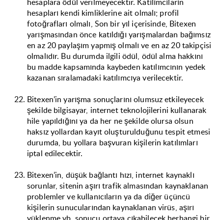
hesaplara ödül verilmeyecektir. Katılımcıların
hesapları kendi kimliklerine ait olmalı; profil
fotoğrafları olmalı, Son bir yıl içerisinde, Bitexen
yarışmasından önce katıldığı yarışmalardan bağımsız
en az 20 paylaşım yapmış olmalı ve en az 20 takipçisi
olmalıdır. Bu durumda ilgili ödül, ödül alma hakkını
bu madde kapsamında kaybeden katılımcının yedek
kazanan sıralamadaki katılımcıya verilecektir.
Bitexen’in yarışma sonuçlarını olumsuz etkileyecek
şekilde bilgisayar, internet teknolojilerini kullanarak
hile yapıldığını ya da her ne şekilde olursa olsun
haksız yollardan kayıt oluşturulduğunu tespit etmesi
durumda, bu yollara başvuran kişilerin katılımları
iptal edilecektir.
Bitexen’in, düşük bağlantı hızı, internet kaynaklı
sorunlar, sitenin aşırı trafik almasından kaynaklanan
problemler ve kullanıcıların ya da diğer üçüncü
kişilerin sunucularından kaynaklanan virüs, aşırı
yüklenme vb. sonucu ortaya çıkabilecek herhangi bir