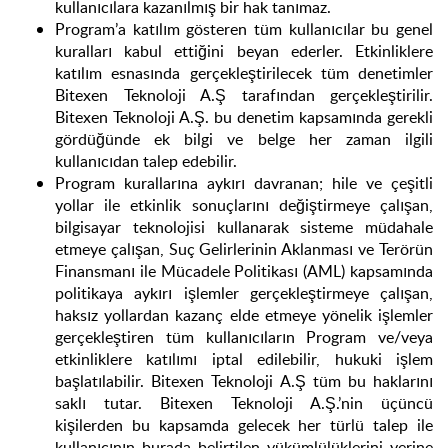
kullanıcılara kazanılmış bir hak tanımaz.
Program’a katılım gösteren tüm kullanıcılar bu genel
kuralları kabul ettiğini beyan ederler. Etkinliklere
katılım esnasında gerçekleştirilecek tüm denetimler
Bitexen Teknoloji A.Ş tarafından gerçekleştirilir.
Bitexen Teknoloji A.Ş. bu denetim kapsamında gerekli
gördüğünde ek bilgi ve belge her zaman ilgili
kullanıcıdan talep edebilir.
Program kurallarına aykırı davranan; hile ve çeşitli
yollar ile etkinlik sonuçlarını değiştirmeye çalışan,
bilgisayar teknolojisi kullanarak sisteme müdahale
etmeye çalışan, Suç Gelirlerinin Aklanması ve Terörün
Finansmanı ile Mücadele Politikası (AML) kapsamında
politikaya aykırı işlemler gerçekleştirmeye çalışan,
haksız yollardan kazanç elde etmeye yönelik işlemler
gerçekleştiren tüm kullanıcıların Program ve/veya
etkinliklere katılımı iptal edilebilir, hukuki işlem
başlatılabilir. Bitexen Teknoloji A.Ş tüm bu haklarını
saklı tutar. Bitexen Teknoloji A.Ş.’nin üçüncü
kişilerden bu kapsamda gelecek her türlü talep ile
kullanıcının burada belirtilen yükümlülüklerini yerine