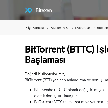
Bitexen
Bilgi Bankası
Bitexen A.Ş.
Duyurular
Bitexe
BitTorrent (BTTC) İşl
Başlaması
Değerli Kullanıcılarımız,
BitTorrent
(BTT)
yeniden adlandırma ve dönüşü
BTT sembolü BTTC olarak değiştirilmiş, kul
olarak dönüştürülmüştür.
BitTorrent (
BTT
C)
alım -
satım ve
yatırma -
ç