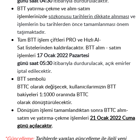
günü saat
04:30
itibarıyla
durdurulacaktır.
BTT yatırma-çekme ve alım-satım
işlemlerinizde
sözkonusu
tarihlerin dikkate alınması
ve
işlemlerin bu tarihlerden önce tamamlanması önem
taşımaktadır.
Tüm
BTT
işlem çiftleri
PRO
ve
Hızlı Al-
Sat
liste
lerinden
kaldırılaca
ktır.
BTT
alım -
satım
işlemleri
17 Ocak 2022 Pazartesi
günü
saat
0
5
:30
itibarıyla durdurulacak
,
açık emirler
iptal edilecektir.
BTT
sembolü
BTTC
olarak
değiş
ecek
,
kullanıcılarımızın
BTT
bakiyeleri
1:
1000 oranında
BTTC
olarak
dönüştürülecek
tir.
Dönüşüm
işlemi tamamlan
dıktan sonra
BTT
C
alım
-
satım
ve yatırma-çekme işlemleri
21 Ocak 2022 Cuma
günü
a
çılacaktır
.
*Güncelleme:
Tarihlerde yapılan güncelleme ile ilgili yeni