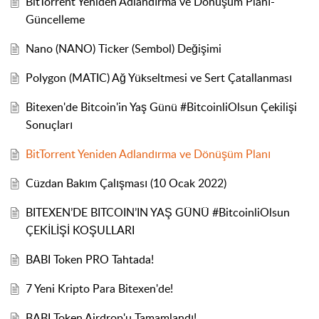
BitTorrent Yeniden Adlandırma ve Dönüşüm Planı-
Güncelleme
Nano (NANO) Ticker (Sembol) Değişimi
Polygon (MATIC) Ağ Yükseltmesi ve Sert Çatallanması
Bitexen'de Bitcoin'in Yaş Günü #BitcoinliOlsun Çekilişi
Sonuçları
BitTorrent Yeniden Adlandırma ve Dönüşüm Planı
Cüzdan Bakım Çalışması (10 Ocak 2022)
BITEXEN’DE BITCOIN’IN YAŞ GÜNÜ #BitcoinliOlsun
ÇEKİLİŞİ KOŞULLARI
BABI Token PRO Tahtada!
7 Yeni Kripto Para Bitexen'de!
BABI Token Airdrop'u Tamamlandı!