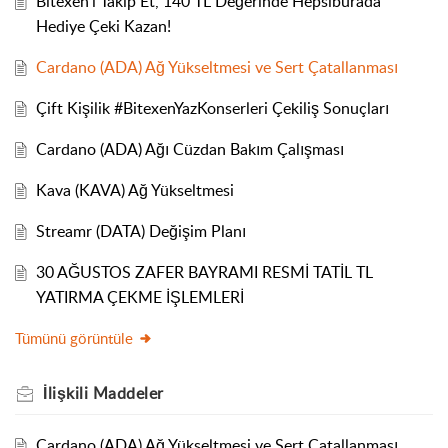
Bitexen’i Takip Et, 140 TL Değerinde Hepsiburada
Hediye Çeki Kazan!
Cardano (ADA) Ağ Yükseltmesi ve Sert Çatallanması
Çift Kişilik #BitexenYazKonserleri Çekiliş Sonuçları
Cardano (ADA) Ağı Cüzdan Bakım Çalışması
Kava (KAVA) Ağ Yükseltmesi
Streamr (DATA) Değişim Planı
30 AĞUSTOS ZAFER BAYRAMI RESMİ TATİL TL
YATIRMA ÇEKME İŞLEMLERİ
Tümünü görüntüle
İlişkili
Maddeler
Cardano (ADA) Ağ Yükseltmesi ve Sert Çatallanması