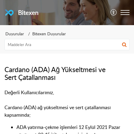
Bitexen
Duyurular
Bitexen Duyurular
Cardano (ADA) Ağ Yükseltmesi ve
Sert Çatallanması
Değerli Kullanıcılarımız,
Card
a
n
o
(ADA)
ağ yükseltmesi ve sert çatallanması
kapsam
ın
da;
ADA yatırma-çekme işlemleri 12 Eylül 2021 Pazar