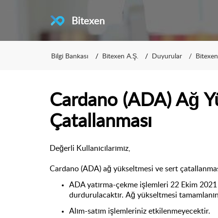
Bitexen
Bilgi Bankası
Bitexen A.Ş.
Duyurular
Bitexe
Cardano (ADA) Ağ Yü
Çatallanması
Değerli Kullanıcılarımız,
Cardano
(ADA) ağ yükseltmesi ve sert çatallanma
ADA yatırma-çekme işlemleri 22 Ekim 202
durdurulacaktır.
Ağ yükseltmesi tamamlanınc
Alım-satım işlemleriniz etkilenmeyecektir.