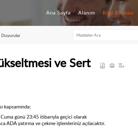
Ana Sayfa
Alanım
Bilgi Bankası
n Duyurular
kseltmesi ve Sert
sı kapsamında;
1
Cuma
günü 23:45 itibarıyla geçici olarak
a ADA yatırma ve çekme işlemleriniz açılacaktır.