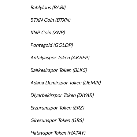
·
Bablylons (BABI)
·
BTXN Coin (BTXN)
·
XNP Coin (XNP)
·
Pontegold (GOLDP)
·
Antalyaspor Token (AKREP)
·
Balıkesirspor Token (BLKS)
·
Adana Demirspor Token (DEMIR)
·
Diyarbekirspor Token (DIYAR)
·
Erzurumspor Token (ERZ)
·
Giresunspor Token (GRS)
·
Hatayspor Token (HATAY)