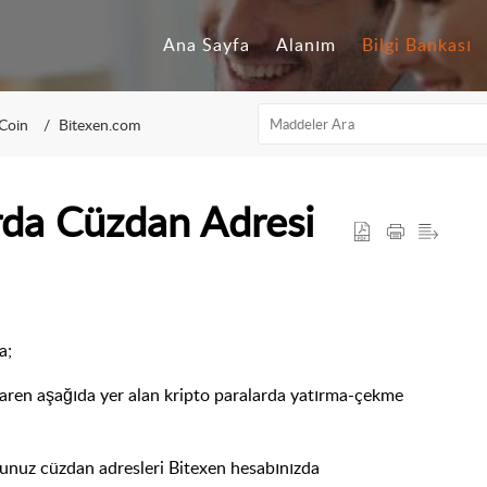
Ana Sayfa
Alanım
Bilgi Bankası
Coin
Bitexen.com
arda Cüzdan Adresi
a;
baren aşağıda yer alan kripto paralarda yatırma-çekme
ğunuz cüzdan adresleri Bitexen hesabınızda