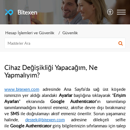
Bitexen
Hesap İşlemleri ve Güvenlik
Güvenlik
Cihaz Değişikliği Yapacağım, Ne
Yapmalıyım?
www.bitexen.com
adresinde Ana Sayfa’da sağ üst köşede
isminizin yer aldığı alandaki
Ayarlar
başlığına tıklayarak “
Erişim
Ayarları
” ekranında
Google Authenticator
’ın tanımlanıp
tanımlanmadığını kontrol etmeniz, aktifse devre dışı bırakmanız
ve
SMS
ile doğrulamayı aktif etmeniz önerilir. Sorun yaşamanız
halinde,
destek@bitexen.com
adresine dilekçeli selfie
ile
Google Authenticator
giriş bilgilerinizin sıfırlanması için talep