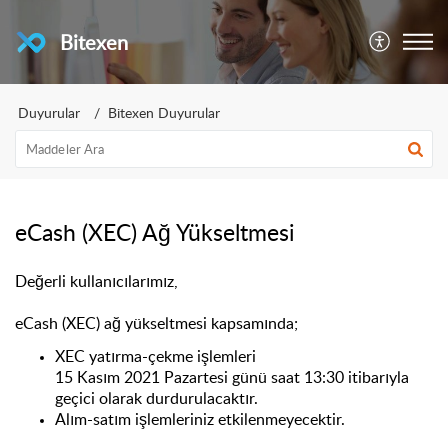
Bitexen
Duyurular
Bitexen Duyurular
eCash (XEC) Ağ Yükseltmesi
Değerli kullanıcılarımız,
eCash
(XEC)
ağ yükseltmesi kapsamında;
XEC yatırma-çekme işlemleri
15
Kasım
2021
Pazartesi
günü saat 1
3
:
3
0 itibarıyla
geçici olarak durdurulacaktır.
Alım-satım işlemleriniz etkilenmeyecektir.