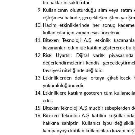
bu haklarını saklı tutar.
Kullanıcının oluşturduğu alım veya satım 
eşleşmesi halinde, gerçekleşen işlem yarış
Hacim etkinliklerinde her sonuç kademes
kullanıcılar için zaman esası incelenir.
Bitexen Teknoloji A.Ş etkinlik kazananla
kazananları etkinliğe katılım göstererek bu k
Risk Uyarısı: Dijital varlık piyasasınd
değerlendirmelerini kendisi gerçekleştirmel
tavsiyesi niteliğinde değildir.
Etkinliklerden dolayı ortaya çıkabilecek
yükümlülüğündedir.
Etkinliklere katılım gösteren tüm kullanıcıl
eder.
Bitexen Teknoloji A.Ş mücbir sebeplerden do
Bitexen Teknoloji A.Ş katılım koşullarınd
hakkına sahiptir.
Kullanıcı işbu değişikli
kampanyaya katılan kullanıcılara kazanılmış