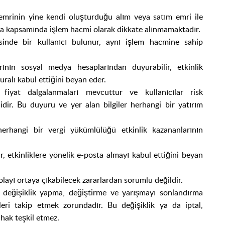
emrinin yine kendi oluşturduğu alım veya satım emri ile
ma kapsamında işlem hacmi olarak dikkate alınmamaktadır.
inde bir kullanıcı bulunur, aynı işlem hacmine sahip
rının sosyal medya hesaplarından duyurabilir, etkinlik
uralı kabul ettiğini beyan eder.
a fiyat dalgalanmaları mevcuttur ve kullanıcılar risk
idir. Bu duyuru ve yer alan bilgiler herhangi bir yatırım
 herhangi bir vergi yükümlülüğü etkinlik kazananlarının
ar, etkinliklere yönelik e-posta almayı kabul ettiğini beyan
layı ortaya çıkabilecek zararlardan sorumlu değildir.
a değişiklik yapma, değiştirme ve yarışmayı sonlandırma
kleri
takip etmek zorundadır. Bu değişiklik ya da iptal,
 hak teşkil etmez.