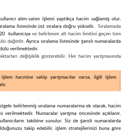
llanıcı alım-satım işlemi yaptıkça hacim sağlamış olur.
ralama listesinde üst sıralara doğru yükselir.
Sıralamada
 20
kullanıcıya
ve belirlenen alt hacim limitini geçen tüm
lü dağıtılır.
Ayrıca sıralama listesinde şanslı numaralarda
ülü verilmektedir.
ktarları değişiklik gösterebilir. Her hacim yarışmasında
işlem hacmine sahip yarışmacılar varsa, ilgili işlem
lır.
tgele belirlenmiş sıralama numaralarına ek olarak, hacim
ü verilmektedir. Numaralar yarışma öncesinde açıklanır,
kullanıcıların takibine sunulur. Siz de şanslı numaralarda
uğunuzu takip edebilir, işlem stratejilerinizi buna göre