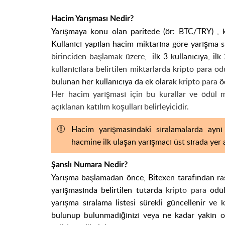
Hacim Yarışması Nedir?
Yarışmaya konu olan paritede (ör: BTC/TRY) , ku
Kullanıcı yapılan hacim miktarına göre yarışma sı
birinciden başlamak üzere,
ilk 3
kullanıcıya,
ilk
kullanıcılara belirtilen miktarlarda
kripto para
ödü
bulunan her kullanıcıya da ek olarak
kripto para
öd
Her hacim yarışması için bu kurallar ve ödül mi
açıklanan katılım koşulları belirleyicidir.
Hacim yarışmasındaki sıralamalarda aynı 
hacmine ilk ulaşan yarışmacı üst sırada yer a
Şanslı Numara Nedir?
Yarışma başlamadan önce, Bitexen tarafından ras
yarışmasında belirtilen tutarda
kripto para
ödül
yarışma sıralama listesi sürekli güncellenir ve 
bulunup bulunmadığınızı veya ne kadar yakın old