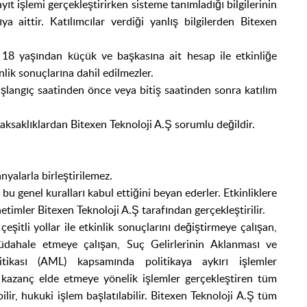
yıt işlemi gerçekleştirirken sisteme tanımladığı bilgilerinin
ıya aittir. Katılımcılar verdiği yanlış bilgilerden Bitexen
 18 yaşından küçük ve başkasına ait hesap ile etkinliğe
nlik sonuçlarına dahil edilmezler.
şlangıç saatinden önce veya bitiş saatinden sonra katılım
 aksaklıklardan Bitexen Teknoloji A.Ş sorumlu değildir.
nyalarla birleştirileme
z.
 bu genel kuralları kabul ettiğini beyan ederler. Etkinliklere
etimler Bitexen Teknoloji A.Ş tarafından gerçekleştirilir.
çeşitli yollar ile etkinlik sonuçlarını değiştirmeye çalışan,
 müdahale etmeye çalışan,
Suç Gelirlerinin Aklanması ve
ikası (AML) kapsamında politikaya aykırı işlemler
n kazanç elde etmeye yönelik işlemler gerçekleştiren tüm
lebilir, hukuki işlem başlatılabilir. Bitexen Teknoloji A.Ş tüm