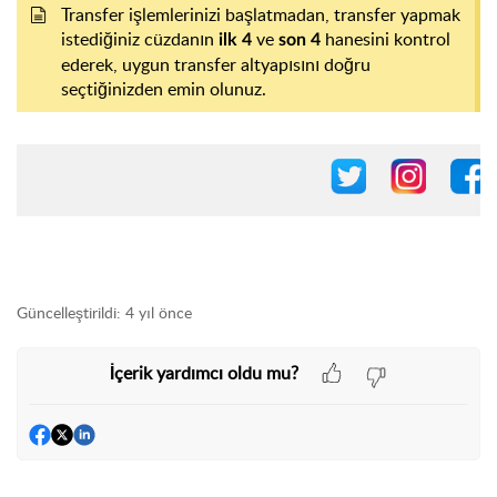
Transfer işlemlerinizi başlatmadan, transfer yapmak
istediğiniz cüzdanın
ve
hanesini kontrol
ilk 4
son 4
ederek, uygun transfer altyapısını doğru
seçtiğinizden emin olunuz.
Güncelleştirildi:
4 yıl önce
İçerik yardımcı oldu mu?