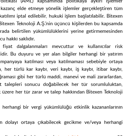
itikası (AML) kapsamında politikaya aykırı işlemler
n kazanç elde etmeye yönelik işlemler gerçekleştiren tüm
tılımı iptal edilebilir, hukuki işlem başlatılabilir. Bitexen
 Bitexen Teknoloji A.Ş.’nin üçüncü kişilerden bu kapsamda
urada belirtilen yükümlülüklerini yerine getirmemesinden
ücu hakkı saklıdır.
a fiyat dalgalanmaları mevcuttur ve kullanıcılar risk
idir. Bu duyuru ve yer alan bilgiler herhangi bir yatırım
; kampanyaya katılması veya katılmaması sebebiyle ortaya
 her türlü kar kaybı, veri kaybı, iş kaybı, itibar kaybı,
ğraması gibi her türlü maddi, manevi ve mali zararlardan,
t talepleri sonucu doğabilecek her tür sorumluluktan,
üzere her tür zarar ve talep hakkından Bitexen Teknoloji
 herhangi bir vergi yükümlülüğü etkinlik kazananlarının
n dolayı ortaya çıkabilecek gecikme ve/veya herhangi