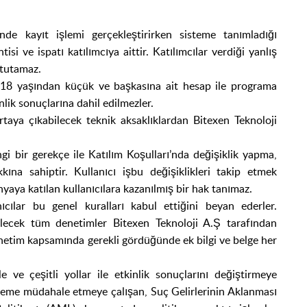
nde kayıt işlemi gerçekleştirirken sisteme tanımladığı
tisi ve ispatı katılımcıya aittir. Katılımcılar verdiği yanlış
 tutamaz.
. 18 yaşından küçük ve başkasına ait hesap ile programa
nlik sonuçlarına dahil edilmezler.
aya çıkabilecek teknik aksaklıklardan Bitexen Teknoloji
i bir gerekçe ile Katılım Koşulları’nda değişiklik yapma,
ına sahiptir. Kullanıcı işbu değişiklikleri takip etmek
nyaya katılan kullanıcılara kazanılmış bir hak tanımaz.
ılar bu genel kuralları kabul ettiğini beyan ederler.
irilecek tüm denetimler Bitexen Teknoloji A.Ş tarafından
denetim kapsamında gerekli gördüğünde ek bilgi ve belge her
 ve çeşitli yollar ile etkinlik sonuçlarını değiştirmeye
sisteme müdahale etmeye çalışan, Suç Gelirlerinin Aklanması