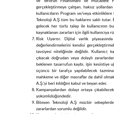
ve Terörün Finansmanı ile Mücadele Pol
gerçekleştirmeye çalışan, haksız yollarda
kullanıcıların Program ve/veya etkinliklere ka
Teknoloji A.Ş tüm bu haklarını saklı tutar.
gelecek her türlü talep ile kullanıcının b
kaynaklanan zararları için ilgili kullanıcıya r
Risk Uyarısı: Dijital varlık piyasasınd
değerlendirmelerini kendisi gerçekleştirmel
tavsiyesi niteliğinde değildir. Kullanıcı
çıkacak doğrudan veya dolaylı zararlardan,
beklenen tasarrufun kaybı, işin kesintiye u
üçüncü bir tarafça yapılabilecek tazmina
mahkeme ve diğer masraflar da dahil olmak 
A.Ş.’yi beri kıldığını kabul ve beyan eder.
Kampanyalardan dolayı ortaya çıkabilecek
yükümlülüğündedir.
Bitexen Teknoloji A.Ş mücbir sebeplerde
zararlardan sorumlu değildir.