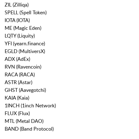
ZIL (Zilliqa)
SPELL (Spell Token)
IOTA (IOTA)
ME (Magic Eden)
LQTY (Liquity)
YFI (yearn.finance)
EGLD (MultiversX)
ADX (AdEx)
RVN (Ravencoin)
RACA (RACA)
ASTR (Astar)
GHST (Aavegotchi)
KAIA (Kaia)
1INCH (1inch Network)
FLUX (Flux)
MTL (Metal DAO)
BAND (Band Protocol)