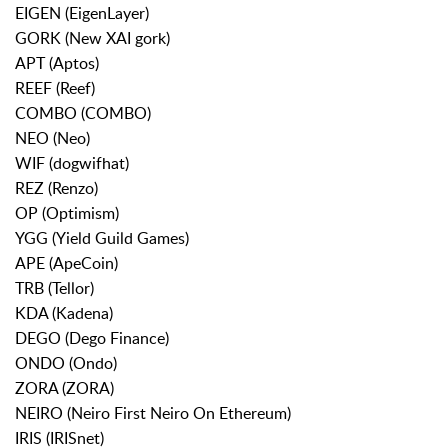
EIGEN (EigenLayer)
GORK (New XAI gork)
APT (Aptos)
REEF (Reef)
COMBO (COMBO)
NEO (Neo)
WIF (dogwifhat)
REZ (Renzo)
OP (Optimism)
YGG (Yield Guild Games)
APE (ApeCoin)
TRB (Tellor)
KDA (Kadena)
DEGO (Dego Finance)
ONDO (Ondo)
ZORA (ZORA)
NEIRO (Neiro First Neiro On Ethereum)
IRIS (IRISnet)