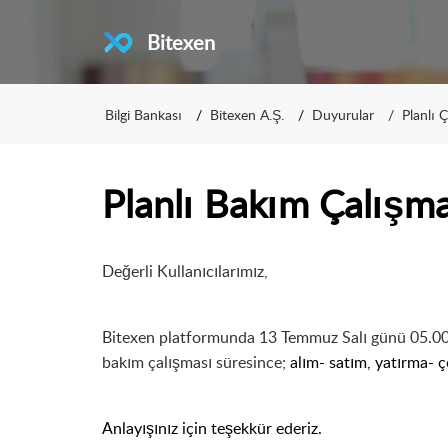
Bitexen
Bilgi Bankası
Bitexen A.Ş.
Duyurular
Planlı 
Planlı Bakım Çalışma
Değerli Kullanıcılarımız,
Bitexen
platformunda 13 Temmuz Salı günü 05.00’t
bakım çalışması süresince;
alım- satım, yatırma- 
Anlayışınız için teşekkür ederiz.