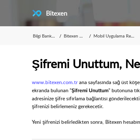
Bitexen
Bilgi Bankası
Bitexen A.Ş.
Mobil Uygulama Rehberi
Şifremi Unuttum, Ne
www.bitexen.com.tr
ana sayfasında sağ üst köşed
ekranda bulunan "
" butonuna tıkl
Şifremi Unuttum
adresinize şifre sıfırlama bağlantısı gönderilecekt
şifrenizi belirlemeniz gerekecetir.
Yeni şifrenizi belirledikten sonra, Bitexen hesabını