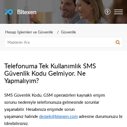
Bitexen
Hesap İşlemleri ve Güvenlik
Güvenlik
Telefonuma Tek Kullanımlık SMS
Güvenlik Kodu Gelmiyor. Ne
Yapmalıyım?
SMS
Güvenlik
Kodu,
GSM operatörleri
kaynaklı
erişim
sorun
u
nedeniyle
telefonunuza gelmesinde
sorunlar
yaşanabilir.
Hesabınıza erişimde
sorun
yaşamanız
halinde
destek@bitexen.com
adresine
durumunuzu
bi
ldir
ebilirsiniz
.