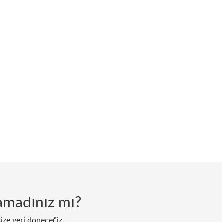
lamadınız mı?
size geri döneceğiz.